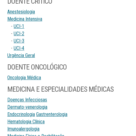
DOENTE CRÍTICO
Anestesiologia
Medicina Intensiva
-
UCI-1
-
UCI-2
-
UCI-3
-
UCI-4
Urgência Geral
DOENTE ONCOLÓGICO
Oncologia Médica
MEDICINA E ESPECIALIDADES MÉDICAS
Doenças Infecciosas
Dermato-venerologia
Endocrinologia
Gastrenterologia
Hematologia Clínica
Imunoalergologia