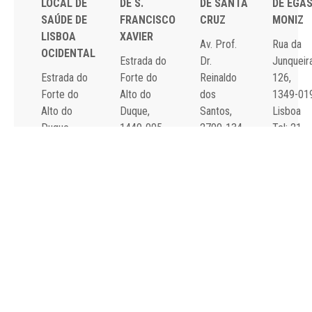
LOCAL DE
DE S.
DE SANTA
DE EGA
SAÚDE DE
FRANCISCO
CRUZ
MONIZ
LISBOA
XAVIER
Av. Prof.
Rua da
OCIDENTAL
Estrada do
Dr.
Junqueira
Estrada do
Forte do
Reinaldo
126,
Forte do
Alto do
dos
1349-01
Alto do
Duque,
Santos,
Lisboa
Duque,
1449-005
2790-134
Tel: 21
1449-005
Lisboa
Carnaxide
043 10 0
Lisboa
Tel: 21 043
Tel: 21
Fax: 21
Tel: 21 043
10 00
043 10 00
043 24 3
10 00
Fax: 21 043
Fax: 21
Fax: 21 043
15 89
418 80 95
15 89
2024 Todos os
Declaração de
direitos reservados.
Acessibilidade e
Desenvolvido por
All is
Usabilidade