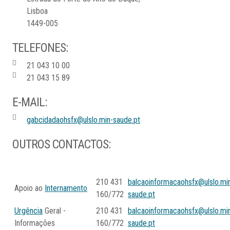
Lisboa
1449-005
TELEFONES:
21 043 10 00
21 043 15 89
E-MAIL:
gabcidadaohsfx@ulslo.min-saude.pt
OUTROS CONTACTOS:
210 431
balcaoinformacaohsfx@ulslo.mi
Apoio ao
Internamento
160/772
saude.pt
Urgência
Geral -
210 431
balcaoinformacaohsfx@ulslo.mi
Informações
160/772
saude.pt