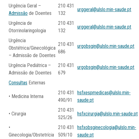
Urgência Geral –
210 431
urggeral@ulslo.min-saude.pt
Admissão
de Doentes
132
Urgência de
210 431
urggeral@ulslo.min-saude.pt
Otorrinolaringologia
132
Urgência
210 431
urgobsgin@ulslo.min-saude.pt
Obstétrica/Ginecológica
686
– Admissão de Doentes
Urgência Pediátrica –
210 431
urgobsgin@ulslo.min-saude.pt
Admissão de Doentes
679
Consultas
Externas
210 431
hsfxespmedicas@ulslo.min-
• Medicina Interna
490/91
saude.pt
210 431
• Cirurgia
hsfxcirurgia@ulslo.min-saude.pt
525/26
•
210 431
hsfxobsginecologia@ulslo.min-
Ginecologia/Obstetrícia
509/10
saude.pt