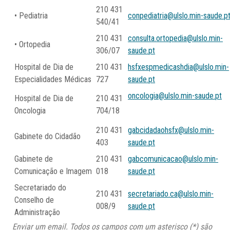
210 431
• Pediatria
conpediatria@ulslo.min-saude.p
540/41
210 431
consulta.ortopedia@ulslo.min-
• Ortopedia
306/07
saude.pt
Hospital de Dia de
210 431
hsfxespmedicashdia@ulslo.min-
Especialidades Médicas
727
saude.pt
oncologia@ulslo.min-saude.pt
Hospital de Dia de
210 431
Oncologia
704/18
210 431
gabcidadaohsfx@ulslo.min-
Gabinete do Cidadão
403
saude.pt
Gabinete de
210 431
gabcomunicacao@ulslo.min-
Comunicação e Imagem
018
saude.pt
Secretariado do
210 431
secretariado.ca@ulslo.min-
Conselho de
008/9
saude.pt
Administração
Enviar um email. Todos os campos com um asterisco (*) são