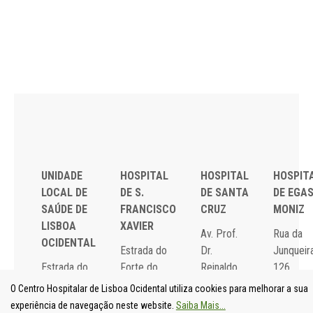
UNIDADE
HOSPITAL
HOSPITAL
HOSPIT
LOCAL DE
DE S.
DE SANTA
DE EGA
SAÚDE DE
FRANCISCO
CRUZ
MONIZ
LISBOA
XAVIER
Av. Prof.
Rua da
OCIDENTAL
Estrada do
Dr.
Junqueira
Estrada do
Forte do
Reinaldo
126,
Forte do
Alto do
dos
1349-01
O Centro Hospitalar de Lisboa Ocidental utiliza cookies para melhorar a sua
Alto do
Duque,
Santos,
Lisboa
experiência de navegação neste website.
Saiba Mais...