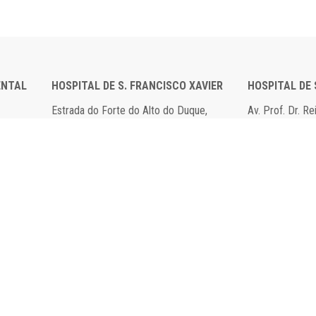
ENTAL
HOSPITAL DE S. FRANCISCO XAVIER
HOSPITAL DE
Estrada do Forte do Alto do Duque,
Av. Prof. Dr. R
1449-005 Lisboa
2790-134 Carn
Tel: 21 043 10 00
Tel: 21 043 10
Fax: 21 043 15 89
Fax: 21 418 80
ido por
All is Singular
.