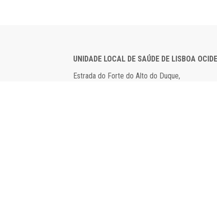
UNIDADE LOCAL DE SAÚDE DE LISBOA OCID
Estrada do Forte do Alto do Duque,
1449-005 Lisboa
Tel: 21 043 10 00
Fax: 21 043 15 89
2024 Todos os direitos reservados. Desenvolv