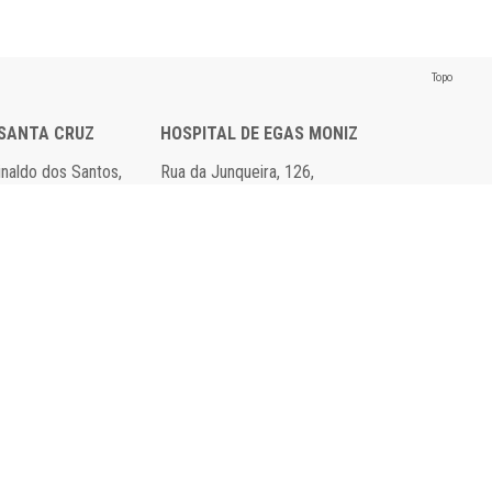
Topo
 SANTA CRUZ
HOSPITAL DE EGAS MONIZ
einaldo dos Santos,
Rua da Junqueira, 126,
axide
1349-019 Lisboa
 00
Tel: 21 043 10 00
 95
Fax: 21 043 24 30
Declaração de Acessibilidade e Usabilidade