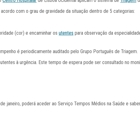
do
Centro Hospitalar
de Lisboa Ocidental aplicam o sistema de
Triagem
d
de acordo com o grau de gravidade da situação dentro de 5 categorias:
ioridade (cor) e encaminhar os
utentes
para observação da especialidad
empenho é periodicamente auditado pelo Grupo Português de Triagem.
utentes à urgência. Este tempo de espera pode ser consultado no monit
e janeiro, poderá aceder ao Serviço Tempos Médios na Saúde e saber