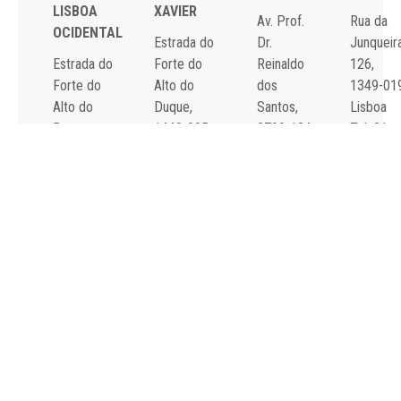
LISBOA
XAVIER
Av. Prof.
Rua da
OCIDENTAL
Estrada do
Dr.
Junqueira
Estrada do
Forte do
Reinaldo
126,
Forte do
Alto do
dos
1349-01
Alto do
Duque,
Santos,
Lisboa
Duque,
1449-005
2790-134
Tel: 21
1449-005
Lisboa
Carnaxide
043 10 0
Lisboa
Tel: 21 043
Tel: 21
Fax: 21
Tel: 21 043
10 00
043 10 00
043 24 3
10 00
Fax: 21 043
Fax: 21
Fax: 21 043
15 89
418 80 95
15 89
2024 Todos os
Declaração de
direitos reservados.
Acessibilidade e
Desenvolvido por
All is
Usabilidade
Singular
.