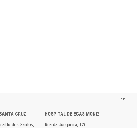
Topo
 SANTA CRUZ
HOSPITAL DE EGAS MONIZ
einaldo dos Santos,
Rua da Junqueira, 126,
axide
1349-019 Lisboa