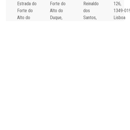
Estrada do
Forte do
Reinaldo
126,
Forte do
Alto do
dos
1349-01
Alto do
Duque,
Santos,
Lisboa
Duque,
1449-005
2790-134
Tel: 21
1449-005
Lisboa
Carnaxide
043 10 0
Lisboa
Tel: 21 043
Tel: 21
Fax: 21
Tel: 21 043
10 00
043 10 00
043 24 3
10 00
Fax: 21 043
Fax: 21
Fax: 21 043
15 89
418 80 95
15 89
2024 Todos os
Declaração de
direitos reservados.
Acessibilidade e
Desenvolvido por
All is
Usabilidade
Singular
.