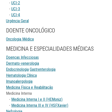
-
UCI-2
-
UCI-3
-
UCI-4
Urgência Geral
DOENTE ONCOLÓGICO
Oncologia Médica
MEDICINA E ESPECIALIDADES MÉDICAS
Doenças Infecciosas
Dermato-venerologia
Endocrinologia
Gastrenterologia
Hematologia Clínica
Imunoalergologia
Medicina Física e Reabilitação
Medicina Interna
-
Medicina Interna I e II (HEMoniz)
-
Medicina Interna III e IV (HSFXavier)
Nefrologia