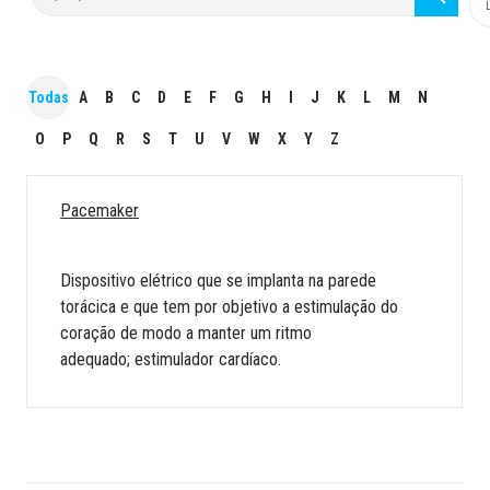
Todas
A
B
C
D
E
F
G
H
I
J
K
L
M
N
O
P
Q
R
S
T
U
V
W
X
Y
Z
Pacemaker
Dispositivo elétrico que se implanta na parede
torácica e que tem por objetivo a estimulação do
coração de modo a manter um ritmo
adequado; estimulador cardíaco.