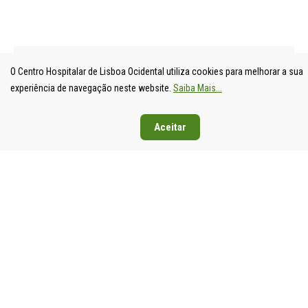
O Centro Hospitalar de Lisboa Ocidental utiliza cookies para melhorar a sua
experiência de navegação neste website.
Saiba Mais...
UNIDADE
HOSPITAL
HOSPITAL
HOSPIT
Aceitar
LOCAL DE
DE S.
DE SANTA
DE EGA
SAÚDE DE
FRANCISCO
CRUZ
MONIZ
LISBOA
XAVIER
Av. Prof.
Rua da
OCIDENTAL
Estrada do
Dr.
Junqueira
Estrada do
Forte do
Reinaldo
126,
Forte do
Alto do
dos
1349-01
Alto do
Duque,
Santos,
Lisboa
Duque,
1449-005
2790-134
Tel: 21
1449-005
Lisboa
Carnaxide
043 10 0
Lisboa
Tel: 21 043
Tel: 21
Fax: 21