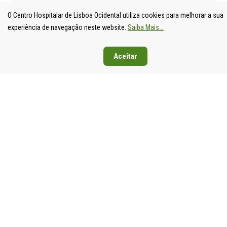
O Centro Hospitalar de Lisboa Ocidental utiliza cookies para melhorar a sua
experiência de navegação neste website.
Saiba Mais...
Aceitar
UNIDADE
HOSPITAL
HOSPITAL
HOSPIT
LOCAL DE
DE S.
DE SANTA
DE EGA
SAÚDE DE
FRANCISCO
CRUZ
MONIZ
LISBOA
XAVIER
Av. Prof.
Rua da
OCIDENTAL
Estrada do
Dr.
Junqueira
Estrada do
Forte do
Reinaldo
126,
Forte do
Alto do
dos
1349-01
Alto do
Duque,
Santos,
Lisboa
Duque,
1449-005
2790-134
Tel: 21
1449-005
Lisboa
Carnaxide
043 10 0
Lisboa
Tel: 21 043
Tel: 21
Fax: 21
Tel: 21 043
10 00
043 10 00
043 24 3
10 00
Fax: 21 043
Fax: 21
Fax: 21 043
15 89
418 80 95