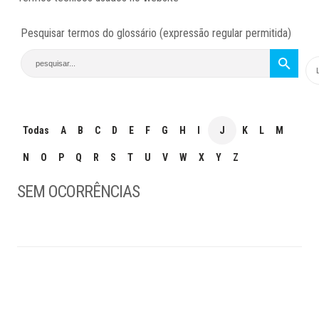
Pesquisar termos do glossário (expressão regular permitida)
Todas
A
B
C
D
E
F
G
H
I
J
K
L
M
N
O
P
Q
R
S
T
U
V
W
X
Y
Z
SEM OCORRÊNCIAS