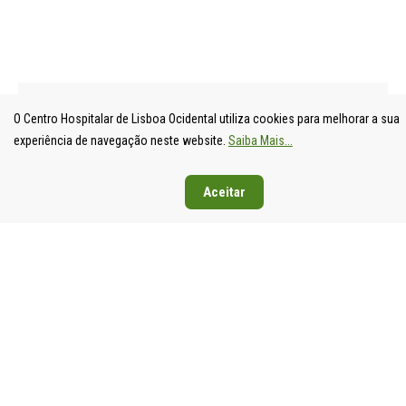
O Centro Hospitalar de Lisboa Ocidental utiliza cookies para melhorar a sua
experiência de navegação neste website.
Saiba Mais...
UNIDADE
HOSPITAL
HOSPITAL
HOSPIT
Aceitar
LOCAL DE
DE S.
DE SANTA
DE EGA
SAÚDE DE
FRANCISCO
CRUZ
MONIZ
LISBOA
XAVIER
Av. Prof.
Rua da
OCIDENTAL
Estrada do
Dr.
Junqueira
Estrada do
Forte do
Reinaldo
126,
Forte do
Alto do
dos
1349-01
Alto do
Duque,
Santos,
Lisboa
Duque,
1449-005
2790-134
Tel: 21
1449-005
Lisboa
Carnaxide
043 10 0