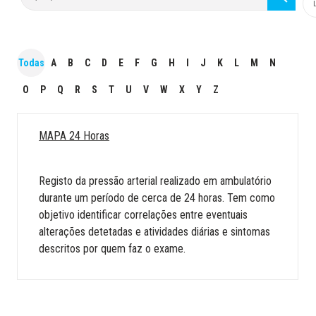
Todas
A
B
C
D
E
F
G
H
I
J
K
L
M
N
O
P
Q
R
S
T
U
V
W
X
Y
Z
MAPA 24 Horas
Registo da pressão arterial realizado em ambulatório
durante um período de cerca de 24 horas. Tem como
objetivo identificar correlações entre eventuais
alterações detetadas e atividades diárias e sintomas
descritos por quem faz o exame.