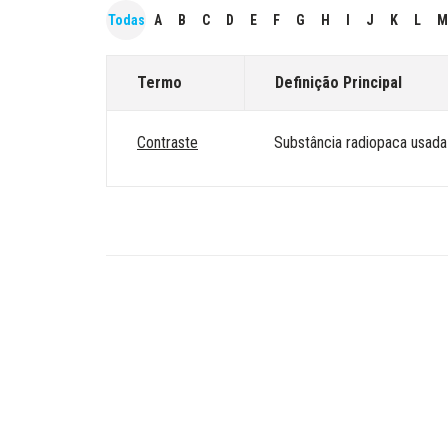
Todas
A
B
C
D
E
F
G
H
I
J
K
L
M
Termo
Definição Principal
Contraste
Substância radiopaca usada 