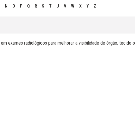
N
O
P
Q
R
S
T
U
V
W
X
Y
Z
em exames radiológicos para melhorar a visibilidade de órgão, tecido ou