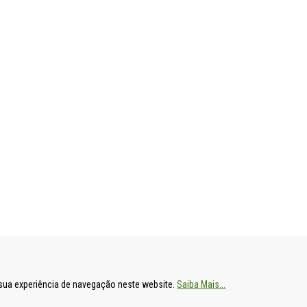
ENTAL
HOSPITAL DE S. FRANCISCO XAVIER
HOSPITAL DE
a sua experiência de navegação neste website.
Saiba Mais...