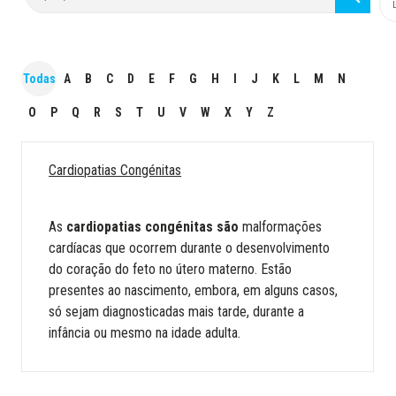
Todas
A
B
C
D
E
F
G
H
I
J
K
L
M
N
O
P
Q
R
S
T
U
V
W
X
Y
Z
Cardiopatias Congénitas
As
cardiopatias congénitas são
malformações
cardíacas que ocorrem durante o desenvolvimento
do coração do feto no útero materno. Estão
presentes ao nascimento, embora, em alguns casos,
só sejam diagnosticadas mais tarde, durante a
infância ou mesmo na idade adulta.