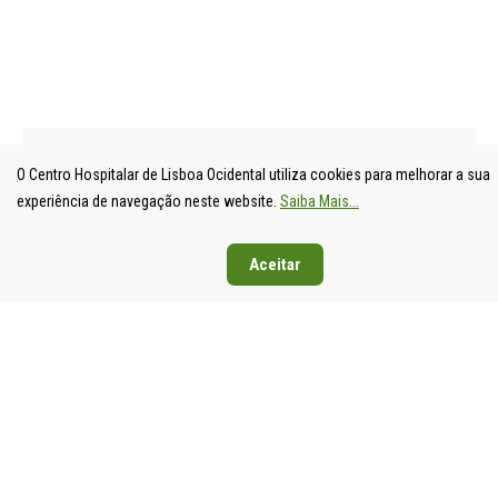
O Centro Hospitalar de Lisboa Ocidental utiliza cookies para melhorar a sua
experiência de navegação neste website.
Saiba Mais...
UNIDADE
HOSPITAL
HOSPITAL
HOSPIT
Aceitar
LOCAL DE
DE S.
DE SANTA
DE EGA
SAÚDE DE
FRANCISCO
CRUZ
MONIZ
LISBOA
XAVIER
Av. Prof.
Rua da
OCIDENTAL
Estrada do
Dr.
Junqueira
Estrada do
Forte do
Reinaldo
126,
Forte do
Alto do
dos
1349-01
Alto do
Duque,
Santos,
Lisboa
Duque,
1449-005
2790-134
Tel: 21