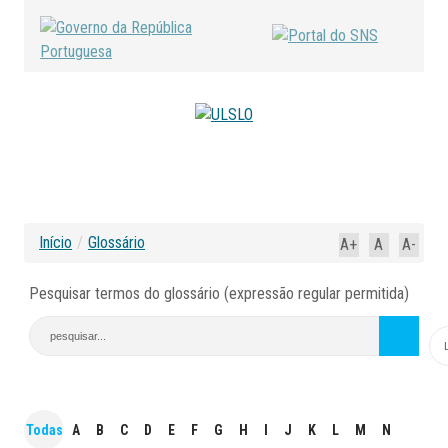
Início
/
Glossário
A+
A
A-
Pesquisar termos do glossário (expressão regular permitida)
Todas
A
B
C
D
E
F
G
H
I
J
K
L
M
N