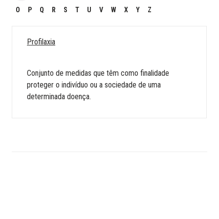
O
P
Q
R
S
T
U
V
W
X
Y
Z
Profilaxia
Conjunto de medidas que têm como finalidade
proteger o indivíduo ou a sociedade de uma
determinada doença.