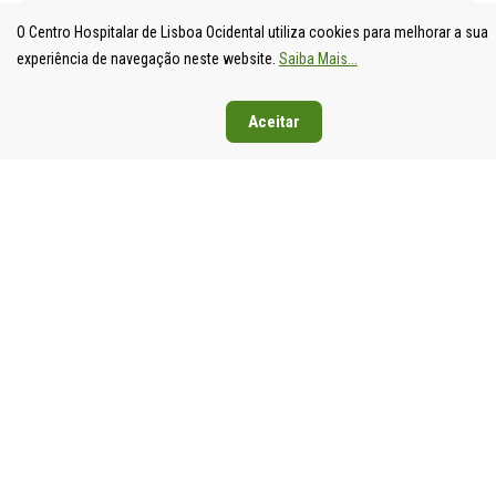
O Centro Hospitalar de Lisboa Ocidental utiliza cookies para melhorar a sua
experiência de navegação neste website.
Saiba Mais...
Aceitar
UNIDADE
HOSPITAL
HOSPITAL
HOSPIT
LOCAL DE
DE S.
DE SANTA
DE EGA
SAÚDE DE
FRANCISCO
CRUZ
MONIZ
LISBOA
XAVIER
Av. Prof.
Rua da
OCIDENTAL
Estrada do
Dr.
Junqueira
Estrada do
Forte do
Reinaldo
126,
Forte do
Alto do
dos
1349-01
Alto do
Duque,
Santos,
Lisboa
Duque,
1449-005
2790-134
Tel: 21
1449-005
Lisboa
Carnaxide
043 10 0
Lisboa
Tel: 21 043
Tel: 21
Fax: 21
Tel: 21 043
10 00
043 10 00
043 24 3
10 00
Fax: 21 043
Fax: 21
Fax: 21 043
15 89
418 80 95