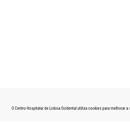
UNIDADE LOCAL DE SAÚDE DE LISBOA OCID
O Centro Hospitalar de Lisboa Ocidental utiliza cookies para melhorar 
Estrada do Forte do Alto do Duque,
1449-005 Lisboa