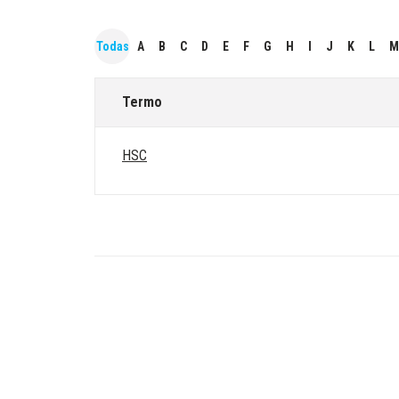
Todas
A
B
C
D
E
F
G
H
I
J
K
L
M
Termo
HSC