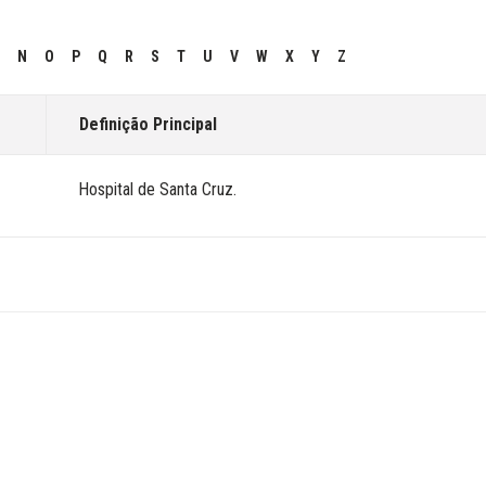
N
O
P
Q
R
S
T
U
V
W
X
Y
Z
Definição Principal
Hospital de Santa Cruz.