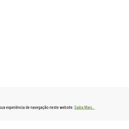
ENTAL
HOSPITAL DE S. FRANCISCO XAVIER
HOSPITAL DE
a sua experiência de navegação neste website.
Saiba Mais...
Estrada do Forte do Alto do Duque,
Av. Prof. Dr. R
1449-005 Lisboa
2790-134 Carn