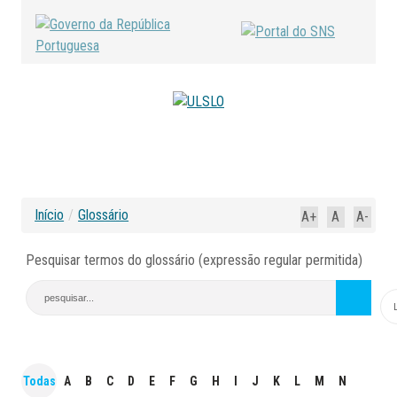
Início
/
Glossário
A+
A
A-
Pesquisar termos do glossário (expressão regular permitida)
Todas
A
B
C
D
E
F
G
H
I
J
K
L
M
N