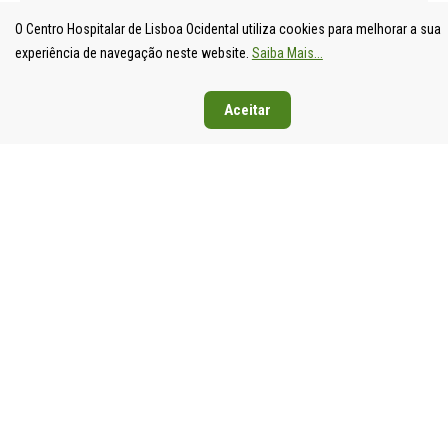
O Centro Hospitalar de Lisboa Ocidental utiliza cookies para melhorar a sua
experiência de navegação neste website.
Saiba Mais...
Aceitar
UNIDADE
HOSPITAL
HOSPITAL
HOSPIT
LOCAL DE
DE S.
DE SANTA
DE EGA
SAÚDE DE
FRANCISCO
CRUZ
MONIZ
LISBOA
XAVIER
Av. Prof.
Rua da
OCIDENTAL
Estrada do
Dr.
Junqueira
Estrada do
Forte do
Reinaldo
126,
Forte do
Alto do
dos
1349-01
Alto do
Duque,
Santos,
Lisboa
Duque,
1449-005
2790-134
Tel: 21
1449-005
Lisboa
Carnaxide
043 10 0
Lisboa
Tel: 21 043
Tel: 21
Fax: 21
Tel: 21 043
10 00
043 10 00
043 24 3
10 00
Fax: 21 043
Fax: 21
Fax: 21 043
15 89
418 80 95