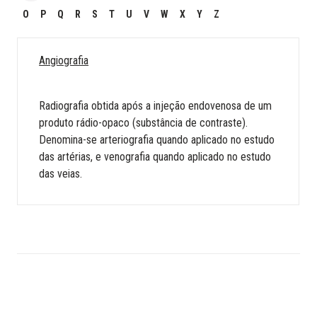
O
P
Q
R
S
T
U
V
W
X
Y
Z
Angiografia
Radiografia obtida após a injeção endovenosa de um
produto rádio-opaco (substância de contraste).
Denomina-se arteriografia quando aplicado no estudo
das artérias, e venografia quando aplicado no estudo
das veias.