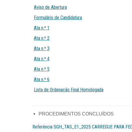
Aviso de Abertura
Formulário de Candidatura
Ata n.º 1
Ata n.º 2
Ata n.º 3
Ata n.º 4
Ata n.º 5
Ata n.º 6
Lista de Ordenação Final Homologada
PROCEDIMENTOS CONCLUÍDOS
Referência SGH_TAS_E1_2025
CARREGUE PARA FE