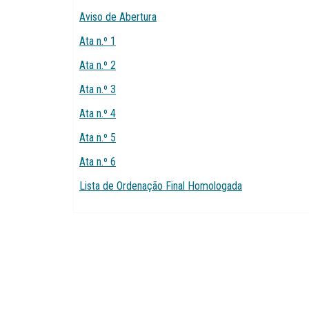
Aviso de Abertura
Ata n.º 1
Ata n.º 2
Ata n.º 3
Ata n.º 4
Ata n.º 5
Ata n.º 6
Lista de Ordenação Final Homologada