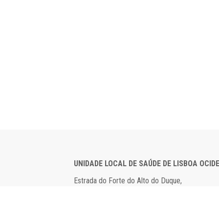
UNIDADE LOCAL DE SAÚDE DE LISBOA OCID
Estrada do Forte do Alto do Duque,
1449-005 Lisboa
Tel: 21 043 10 00
Fax: 21 043 15 89