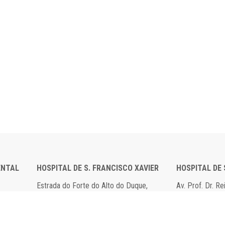
ENTAL
HOSPITAL DE S. FRANCISCO XAVIER
HOSPITAL DE
Estrada do Forte do Alto do Duque,
Av. Prof. Dr. R
1449-005 Lisboa
2790-134 Carn
Tel: 21 043 10 00
Tel: 21 043 10
Fax: 21 043 15 89
Fax: 21 418 80