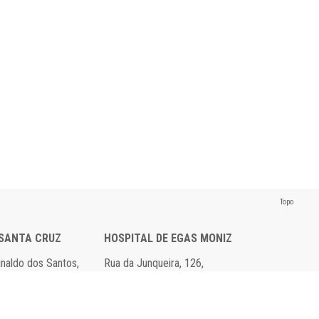
Topo
 SANTA CRUZ
HOSPITAL DE EGAS MONIZ
einaldo dos Santos,
Rua da Junqueira, 126,
axide
1349-019 Lisboa
 00
Tel: 21 043 10 00
 95
Fax: 21 043 24 30