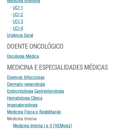
Medicina Intensiva
-
UCI-1
-
UCI-2
-
UCI-3
-
UCI-4
Urgência Geral
DOENTE ONCOLÓGICO
Oncologia Médica
MEDICINA E ESPECIALIDADES MÉDICAS
Doenças Infecciosas
Dermato-venerologia
Endocrinologia
Gastrenterologia
Hematologia Clínica
Imunoalergologia
Medicina Física e Reabilitação
Medicina Interna
-
Medicina Interna I e II (HEMoniz)