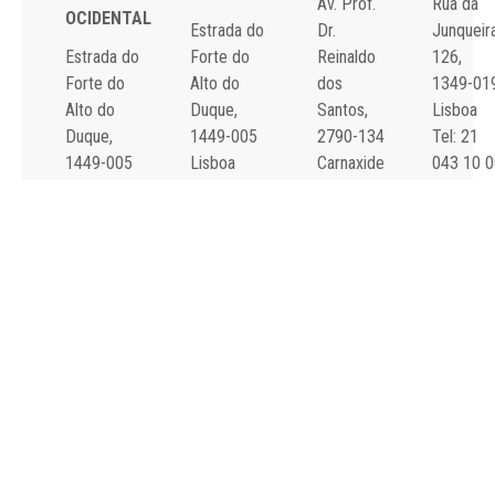
Av. Prof.
Rua da
OCIDENTAL
Estrada do
Dr.
Junqueira
Estrada do
Forte do
Reinaldo
126,
Forte do
Alto do
dos
1349-01
Alto do
Duque,
Santos,
Lisboa
Duque,
1449-005
2790-134
Tel: 21
1449-005
Lisboa
Carnaxide
043 10 0
Lisboa
Tel: 21 043
Tel: 21
Fax: 21
Tel: 21 043
10 00
043 10 00
043 24 3
10 00
Fax: 21 043
Fax: 21
Fax: 21 043
15 89
418 80 95
15 89
2024 Todos os
Declaração de
direitos reservados.
Acessibilidade e
Desenvolvido por
All is
Usabilidade
Singular
.