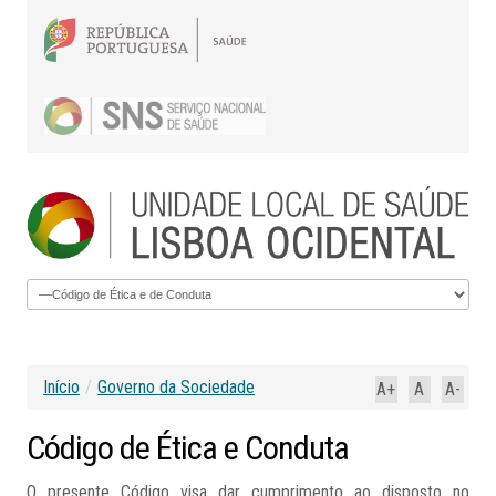
Início
/
Governo da Sociedade
A+
A
A-
Código
de
Ética
e
Conduta
O presente Código visa dar cumprimento ao disposto no