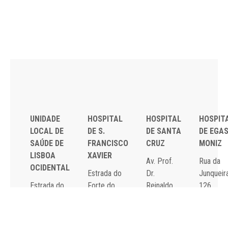
UNIDADE
HOSPITAL
HOSPITAL
HOSPIT
LOCAL DE
DE S.
DE SANTA
DE EGA
SAÚDE DE
FRANCISCO
CRUZ
MONIZ
LISBOA
XAVIER
Av. Prof.
Rua da
OCIDENTAL
Estrada do
Dr.
Junqueira
Estrada do
Forte do
Reinaldo
126,
Forte do
Alto do
dos
1349-01
Alto do
Duque,
Santos,
Lisboa
Duque,
1449-005
2790-134
Tel: 21