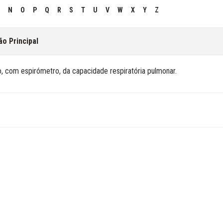
N
O
P
Q
R
S
T
U
V
W
X
Y
Z
ão Principal
, com espirómetro, da capacidade respiratória pulmonar.