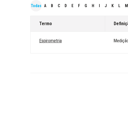
Todas
A
B
C
D
E
F
G
H
I
J
K
L
M
Termo
Definiç
Espirometria
Medição