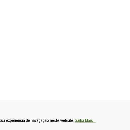
ENTAL
HOSPITAL DE S. FRANCISCO XAVIER
HOSPITAL DE
a sua experiência de navegação neste website.
Saiba Mais...