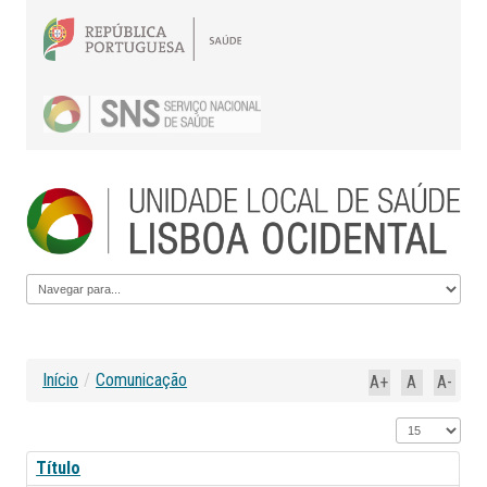
Início
/
Comunicação
A+
A
A-
Qtd. a mostrar
Título